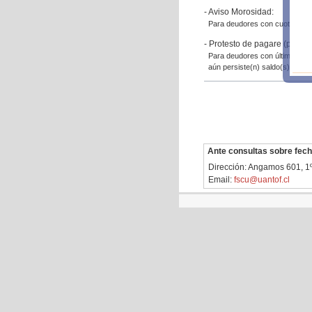
- Aviso Morosidad:
Para deudores con cuotas mor
- Protesto de pagare (period
Para deudores con última cuot
aún persiste(n) saldo(s) moros
Ante consultas sobre fech
Dirección: Angamos 601, 1º
Email:
fscu@uantof.cl