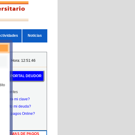
ctividades
Noticias
/2026 Hora:
12:51:47
 A TU PORTAL DEUDOR
dito
frecuentes
ecupero mi clave?
onsulto mi deuda?
ealizo pagos Online?
AR FORMAS DE PAGOS