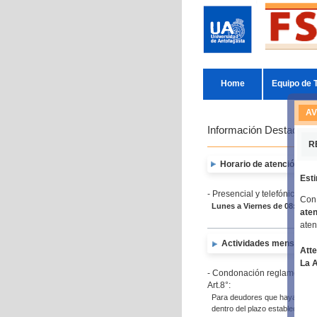
Home
Equipo de 
AV
Información Destacada
R
Horario de atención ofici
Est
- Presencial y telefónica, e
Con 
Lunes a Viernes
de 08:30 a 1
aten
aten
Actividades mensuales 
Atte
La A
- Condonación reglamentari
Art.8°:
Para deudores que hayan cumpl
dentro del plazo establecido.