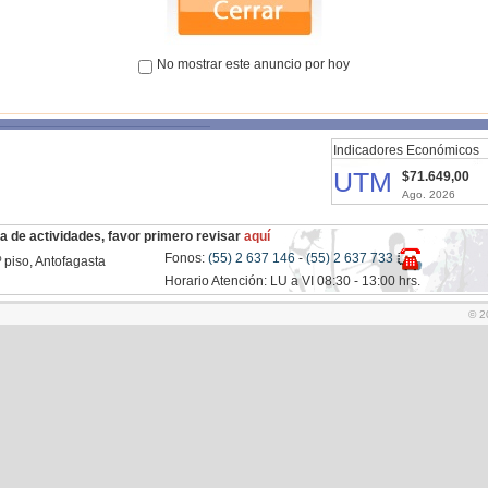
osas hasta el 2025.
No mostrar este anuncio por hoy
o 2025 y 2026):
a girada años 2024 o 2025 y que
o(s).
Indicadores Económicos
UTM
$71.649,00
Ago. 2026
a de actividades, favor primero revisar
aquí
Fonos:
(55) 2 637 146
-
(55) 2 637 733
 piso, Antofagasta
Horario Atención: LU a VI 08:30 - 13:00 hrs.
© 2