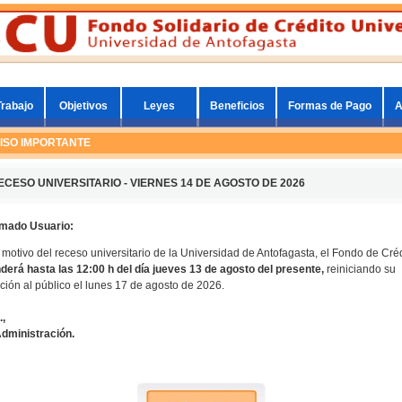
Trabajo
Objetivos
Leyes
Beneficios
Formas de Pago
A
ISO IMPORTANTE
Fecha: 9/8
ECESO UNIVERSITARIO - VIERNES 14 DE AGOSTO DE 2026
al:
ACCEDE
imado Usuario:
n oficina Angamos y Santiago:
motivo del receso universitario de la Universidad de Antofagasta, el Fondo de Cré
3:00 hrs.
derá hasta las 12:00 h del día
jueves 13 de agosto del presente,
reiniciando su
Preguntas 
ción al público el lunes 17 de agosto de 2026.
🔑
¿Cómo r
(agosto-septiembre):
📋
¿Cómo c
.,
dministración.
💳
¿Cómo r
a 12 o 15 años, Ley N°19.287
ido con todas sus obligaciones
REVIS